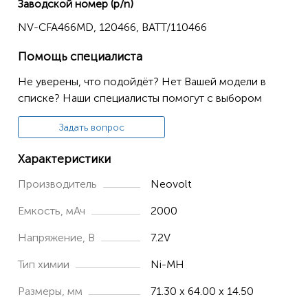
Заводской номер (p/n)
Rehab 4
NV-CFA466MD, 120466, BATT/110466
Stimulator Musculaire Myo
Помощь специалиста
GLOBUS
Activa 300
Не уверены, что подойдёт? Нет Вашей модели в
списке? Наши специалисты помогут с выбором
Activa 600 ProAcus 4 Pro
Elite 4
Задать вопрос
Genesy 2650
Характеристики
Genesy 3000
Производитель
Neovolt
Genesy 500
Емкость, мАч
2000
Mystim
Напряжение, В
7.2V
premium 200
Тип химии
Ni-MH
STIMULATOR
A1B
Размеры, мм
71.30 x 64.00 x 14.50