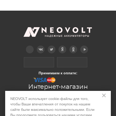
Telegram
Вконтакте
Twitter
Дзен
OK
YouTube
Принимаем к оплате:
Интернет-магазин
×
NEOVOLT использует cookie-файлы для того,
Производство
чтобы Ваши впечатления от покупок на нашем
сайте были максимально положительными. Если
Организациям
Вы продолжите пользоваться нашими услугами,