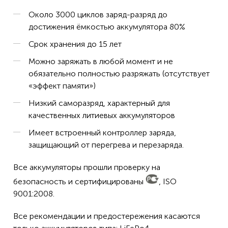
507N, Poet TE Plus Oximeter, 602-11, 602-13, VSM
Около 3000 циклов заряд-разряд до
5070P, 507P, 507ER, 507N, 507E, Scholar II, III, EL
достижения ёмкостью аккумулятора 80%
DATASCOPE / MINDRAY Accustat Pulse Oximeter
Срок хранения до 15 лет
DATEX-OHMEDA (OHMEDA) AS-3 Anethesia (Requires
4/Unit)
Можно заряжать в любой момент и не
FLUKE (METRON) Data Simulator 6100, Impulse 4000,
обязательно полностью разряжать (отсутствует
4600 Defibrillator/Analyzer, RF303 Electrosurgey
«эффект памяти»)
Analyzer
Низкий саморазряд, характерный для
GENERAL ELECTRIC (CRITIKON, MARQUETTE) Vivid 7
качественных литиевых аккумуляторов
Ultrasound (2266548-5) (Insert) (Requires 2/Unit)
HILLROM Infant Scale N15
Имеет встроенный контроллер заряда,
INVIVO RESEARCH MRI Monitor 4500, 4500 Plus,
защищающий от перегрева и перезаряда.
HB03, Omega 1400, 1445 Blood Pressure Monitor
Все аккумуляторы прошли проверку на
IVY BIOMEDICAL SYSTEMSMonitor 201, 202, 303, 401,
402, 403, 2310-Monitor 2310, Recorder 501-Monitor
безопасность и сертифицированы
, ISO
303A, 404 (Requires 2/unit)
9001:2008.
KINETIC CONCEPTS 315B Vacuum Assisted Closure
Все рекомендации и предостережения касаются
KONTRON (ROCHE, ARROW INTERNATIONAL) 7501