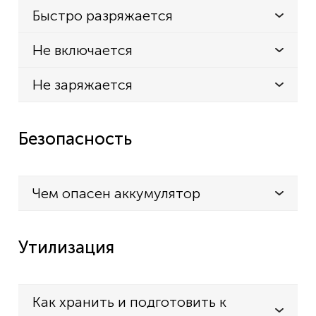
Jablotron
Быстро разряжается
JA-101K
Не включается
JA-101KR
Не заряжается
JA-101KR-LAN
JA-101KR-LAN 3G
Безопасность
JA-103K 7Ah
JA-103KRY
JA-103KY
Чем опасен аккумулятор
JA-106K
JA-106KR
Утилизация
JA-106KR 3G
JA-107KRY
Как хранить и подготовить к
JA-107KY