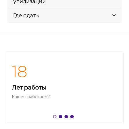
утилизации
JA-63K
Где сдать
JA-65K
JA-80K
JA-80Z
JA-82K
JA-83K
18
Лет работы
Как мы работаем?