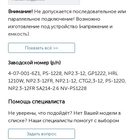
Внимание!
Не допускается последовательное или
параллельное подключение! Возможно
изготовление под устройство (напряжение и
емкость).
Аккумулятор для медицинской техники
Показать всё >>
ABBOTT LABORATORIES (HOSPIRA, ROSS) Omni Flo
Заводской номер (p/n)
4000, 4000 Plus Infusion Pump (642-76006-001)
4-07-001-6Z1, PS-1228, NP2.3-12, GP1222, HRL
ALARIS MEDICAL (CARDINAL HEALTH) 500, 3000
1210W, NP2.3-12FR, NP2.1-12, CTG2,3-12, PS-1220,
Keofeed Enteral Feeding Pump
NP2.3-12FR SA214-2.6 NV-PS1228
AMERICAN SCALE 800 Scale
ARJO Century HUNTLEIGH Maxi Sky 400 Patient Lift
Помощь специалиста
(Requires 2/Unit)
Не уверены, что подойдёт? Нет Вашей модели в
ASPEN LABS (ZIMMER) ATS 1000, 1200, 1500
списке? Наши специалисты помогут с выбором
Tourniquet, ATS 2000 Tourniquet (60-7000-027)
(Requires 2/Unit)
Задать вопрос
AVI (3M HEALTHCARE) Guardian Volumetric Infusion