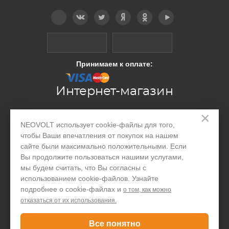
Telegram
Вконтакте
Twitter
Дзен
OK
YouTube
Принимаем к оплате:
Интернет-магазин
×
Производство
NEOVOLT использует cookie-файлы для того,
чтобы Ваши впечатления от покупок на нашем
Организациям
сайте были максимально положительными. Если
Вы продолжите пользоваться нашими услугами,
Акции и скидки
мы будем считать, что Вы согласны с
Блог
использованием cookie-файлов. Узнайте
подробнее о cookie-файлах и
о том, как можно
Контакты
отказаться от их использования.
Покупателю
Все понятно