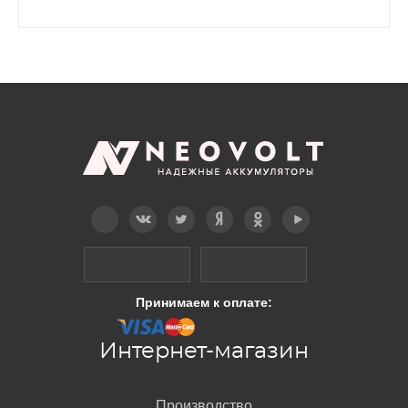
Telegram
Вконтакте
Twitter
Дзен
OK
YouTube
Принимаем к оплате:
Интернет-магазин
Производство