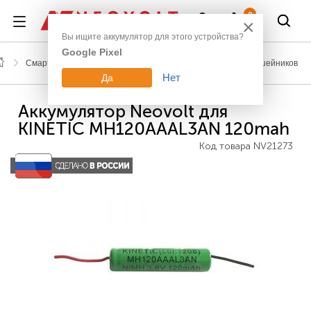
Войти
0
×
Вы ищите аккумулятор для этого устройства?
Google Pixel
Смартфоны, планшеты, гаджеты
Аккумуляторы для ошейников
Нет
Да
Аккумулятор Neovolt для
KINETIC MH120AAAL3AN 120mah
Код товара
NV21273