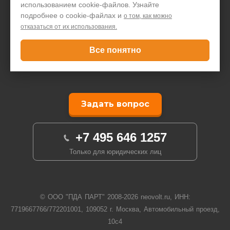
использованием cookie-файлов. Узнайте
Гарантия
подробнее о cookie-файлах и
о том, как можно
Помощь
отказаться от их использования.
Договор-оферта
Все понятно
Написать директору
Задать вопрос
+7 495 646 1257
Только для юридических лиц
© ООО "ПДА ПАРТ" 2008-
2026
neovolt.ru, ИНН:
7719667766/772201001, 109052 г. Москва, Автомобильный проезд,
10с4