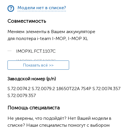
Модели нет в списке?
Совместимость
Меняем элементы в Вашем аккумуляторе
для полотера i-team I-MOP, I-MOP XL
IMOPXL.FCT.1107C
IMOPXL.FCT.1207C
Показать всё >>
IMOPXL.FCT.1307C
Заводской номер (p/n)
IMOPXL.FCT.2507C
S.72.0074.2 S.72.0079.2 18650T22A 7S4P S.72.0074.357
S.72.0079.357
Помощь специалиста
Не уверены, что подойдёт? Нет Вашей модели в
списке? Наши специалисты помогут с выбором