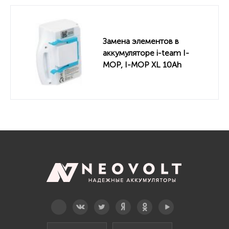
Замена элементов в
аккумуляторе i-team I-
MOP, I-MOP XL 10Ah
Telegram
Вконтакте
Twitter
Дзен
OK
YouTube