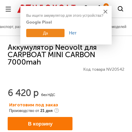
Войти
0
×
Вы ищите аккумулятор для этого устройства?
Google Pixel
анспорт, развлечения
Аккумуляторы для радиоуправляемых моделей
Нет
Да
Аккумулятор Neovolt для
CARPBOAT MINI CARBON
7000mah
Код товара
NV20542
6 420 р
без НДС
Изготовим под заказ
Производство от
21 дня
В корзину