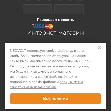
Принимаем к оплате:
Интернет-магазин
×
Производство
NEOVOLT использует cookie-файлы для того,
чтобы Ваши впечатления от покупок на нашем
Организациям
сайте были максимально положительными. Если
Акции и скидки
Вы продолжите пользоваться нашими услугами,
мы будем считать, что Вы согласны с
Блог
использованием cookie-файлов. Узнайте
подробнее о cookie-файлах и
о том, как можно
Контакты
отказаться от их использования.
Покупателю
Все понятно