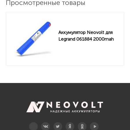
Просмотренные товары
Аккумулятор Neovolt для
Legrand 061884 2000mah
Telegram
Вконтакте
Twitter
Дзен
OK
YouTube