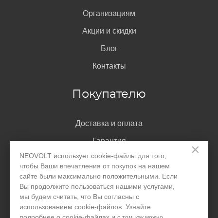
Организациям
Акции и скидки
Блог
Контакты
Покупателю
Доставка и оплата
Гарантия
×
NEOVOLT использует cookie-файлы для того,
Помощь
чтобы Ваши впечатления от покупок на нашем
Договор-оферта
сайте были максимально положительными. Если
Вы продолжите пользоваться нашими услугами,
Написать директору
мы будем считать, что Вы согласны с
использованием cookie-файлов. Узнайте
подробнее о cookie-файлах и
о том, как можно