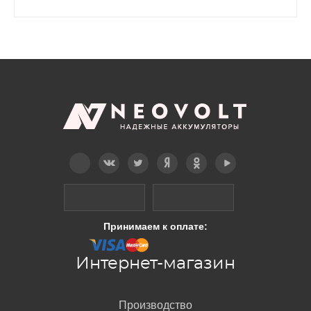
Telegram
Вконтакте
Twitter
Дзен
OK
YouTube
Принимаем к оплате:
Интернет-магазин
Производство