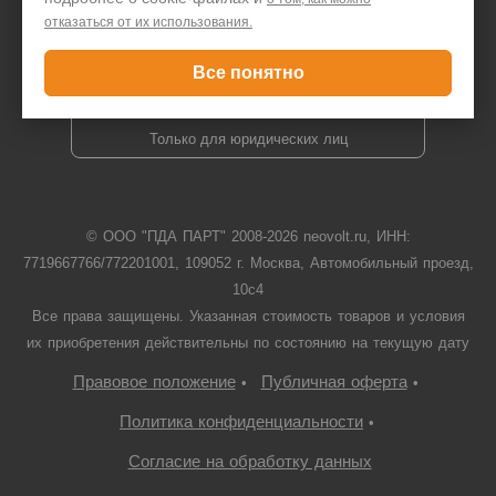
отказаться от их использования.
Задать вопрос
Все понятно
+7 495 646 1257
Только для юридических лиц
© ООО "ПДА ПАРТ" 2008-
2026
neovolt.ru, ИНН:
7719667766/772201001, 109052 г. Москва, Автомобильный проезд,
10с4
Все права защищены. Указанная стоимость товаров и условия
их приобретения действительны по состоянию на текущую дату
Правовое положение
Публичная оферта
•
•
Политика конфиденциальности
•
Согласие на обработку данных