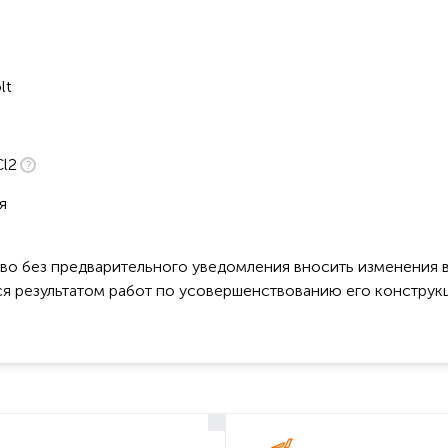
lt
Cl2
я
во без предварительного уведомления вносить изменения в
ся результатом работ по усовершенствованию его конструк