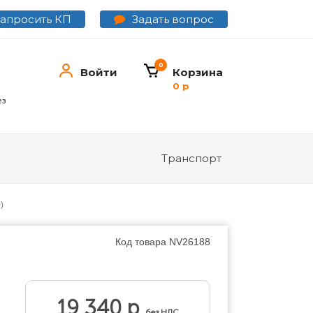
Задать вопрос
Запросить КП
0
Войти
Корзина
0 р
ез
Транспорт
)
Код товара
NV26188
19 340 р
без НДС