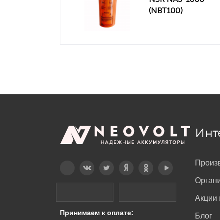
(NBT100)
Инт
Произ
Telegram
Вконтакте
Twitter
Дзен
OK
YouTube
Орган
Акции 
Принимаем к оплате:
Блог