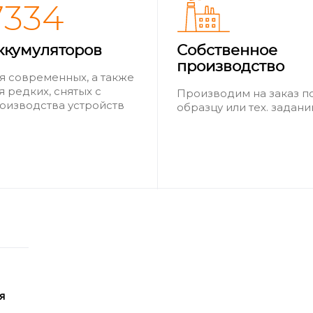
7334
ккумуляторов
Собственное
производство
я современных, а также
я редких, снятых с
Производим на заказ п
оизводства устройств
образцу или тех. задан
я