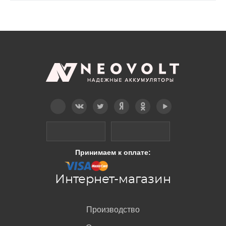
Telegram
Вконтакте
Twitter
Дзен
OK
YouTube
Принимаем к оплате:
Интернет-магазин
Производство