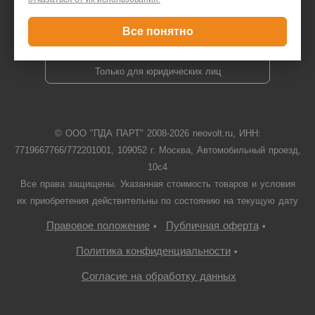
Задать вопрос
Все понятно
+7 495 646 1257
Только для юридических лиц
© ООО "ПДА ПАРТ" 2008-
2026
neovolt.ru, ИНН:
7719667766/772201001, 109052 г. Москва, Автомобильный проезд,
10с4
Все права защищены. Указанная стоимость товаров и условия
их приобретения действительны по состоянию на текущую дату
Правовое положение
Публичная оферта
•
•
Политика конфиденциальности
•
Согласие на обработку данных