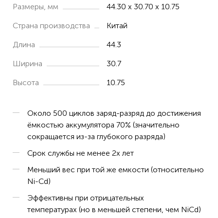
Easy L
Размеры, мм
44.30 x 30.70 x 10.75
Easy S
Страна производства
Китай
EOLE 170
Длина
44.3
EOLE 450
Ширина
30.7
One Touch Class
Высота
10.75
One Touch Vocal
OneTouch Class BKBNB 10109/1R1A
Около 500 циклов заряд-разряд до достижения
VOCAL
ёмкостью аккумулятора 70% (значительно
Vokal M
сокращается из-за глубокого разряда)
Срок службы не менее 2х лет
ERICSSON
Меньший вес при той же емкости (относительно
DECT200
Ni-Cd)
DECT230
Эффективны при отрицательных
DECT230i
температурах (но в меньшей степени, чем NiCd)