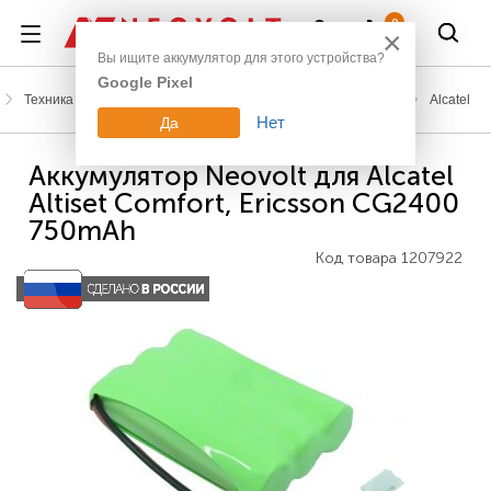
Войти
0
×
Вы ищите аккумулятор для этого устройства?
Google Pixel
Техника для дома
Аккумуляторы для радиотелефонов
Alcatel
Нет
Да
Аккумулятор Neovolt для Alcatel
Altiset Comfort, Ericsson CG2400
750mAh
Код товара
1207922