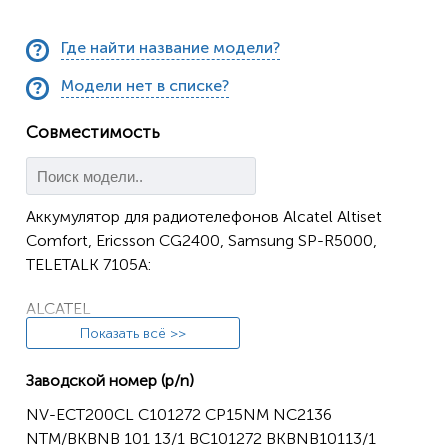
Где найти название модели?
Модели нет в списке?
Совместимость
Аккумулятор для радиотелефонов Alcatel Altiset
Comfort, Ericsson CG2400, Samsung SP-R5000,
TELETALK 7105A:
ALCATEL
Показать всё >>
Altiset Easy
Заводской номер (p/n)
ALTISET EASY S
NV-ECT200CL C101272 CP15NM NC2136
ALTISET M-S
NTM/BKBNB 101 13/1 BC101272 BKBNB10113/1