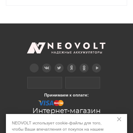
Telegram
Вконтакте
Twitter
Дзен
OK
YouTube
Принимаем к оплате:
Интернет-магазин
×
NEOVOLT использует cookie-файлы для того,
Производство
чтобы Ваши впечатления от покупок на нашем