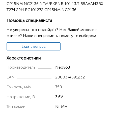
Altiset Pro
CP15NM NC2136 NTM/BKBNB 101 13/1 55AAAH3BX
T274 29H BC101272 CP15NM NC2136
Altiset PRO-I
Altiset S
Помощь специалиста
ALTISET S GAP
Не уверены, что подойдёт? Нет Вашей модели в
списке? Наши специалисты помогут с выбором
Altiset Vocal
Altset MS
Задать вопрос
Altset S GAP
Характеристики
Altset VOCAL M
Производитель
Neovolt
Bilboa 570
EAN
2000374591232
COMFORT
Емкость, мАч
750
COMFORT DECT EASY
DECT
Напряжение, В
3.6V
EASY
Тип химии
Ni-MH