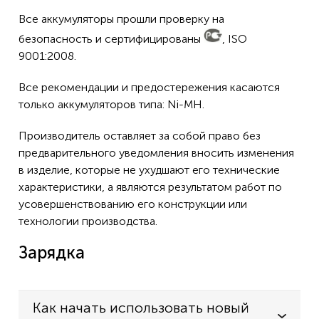
DECT260
Все аккумуляторы прошли проверку на
DG200
безопасность и сертифицированы
, ISO
9001:2008.
DT140
DT-140
Все рекомендации и предостережения касаются
только аккумуляторов типа: Ni-MH.
DT200
DT-200
Производитель оставляет за собой право без
предварительного уведомления вносить изменения
DT230
в изделие, которые не ухудшают его технические
DT260
характеристики, а являются результатом работ по
усовершенствованию его конструкции или
DT288
технологии производства.
DT-288
Зарядка
DT290
DT-290
DT292
Как начать использовать новый