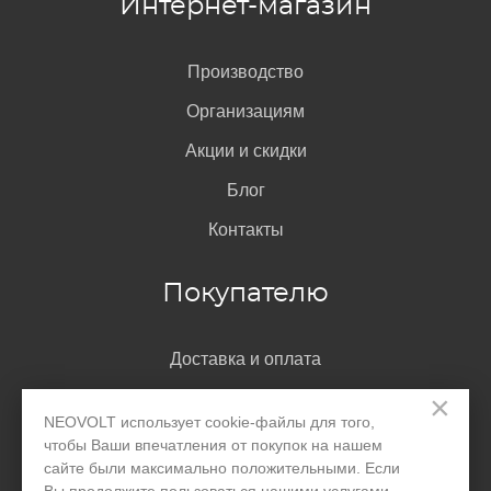
Интернет-магазин
Производство
Организациям
Акции и скидки
Блог
Контакты
Покупателю
Доставка и оплата
×
Гарантия
NEOVOLT использует cookie-файлы для того,
Помощь
чтобы Ваши впечатления от покупок на нашем
сайте были максимально положительными. Если
Договор-оферта
Вы продолжите пользоваться нашими услугами,