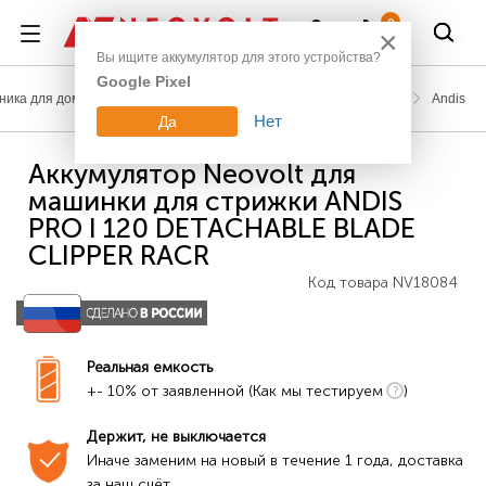
Войти
0
×
Вы ищите аккумулятор для этого устройства?
Google Pixel
ника для дома
Аккумуляторы для электробритв, триммеров
Andis
Нет
Да
Аккумулятор Neovolt для
машинки для стрижки ANDIS
PRO I 120 DETACHABLE BLADE
CLIPPER RACR
Код товара
NV18084
Реальная емкость
+- 10% от заявленной (Как мы тестируем
)
Держит, не выключается
Иначе заменим на новый в течение 1 года, доставка 
за наш счёт