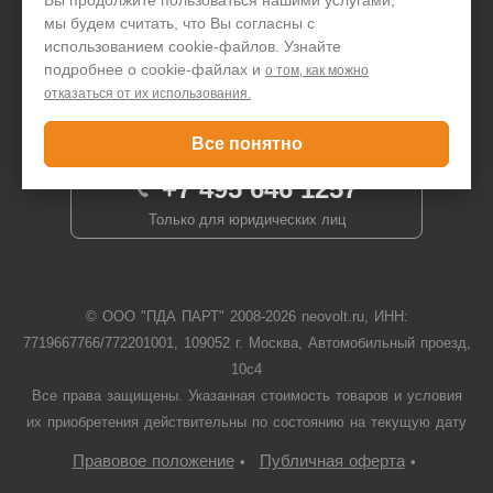
мы будем считать, что Вы согласны с
Написать директору
использованием cookie-файлов. Узнайте
подробнее о cookie-файлах и
о том, как можно
отказаться от их использования.
Задать вопрос
Все понятно
+7 495 646 1257
Только для юридических лиц
© ООО "ПДА ПАРТ" 2008-
2026
neovolt.ru, ИНН:
7719667766/772201001, 109052 г. Москва, Автомобильный проезд,
10с4
Все права защищены. Указанная стоимость товаров и условия
их приобретения действительны по состоянию на текущую дату
Правовое положение
Публичная оферта
•
•