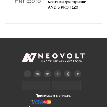
машинки для стрижки
ANDIS PRO I 120
DETACHABLE BLADE
CLIPPER RACR
Telegram
Вконтакте
Twitter
Дзен
OK
YouTube
Принимаем к оплате: