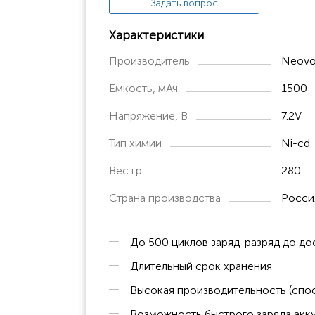
Задать вопрос
Характеристики
Производитель
Neovo
Емкость, мАч
1500
Напряжение, В
7.2V
Тип химии
Ni-cd
Вес гр.
280
Страна производства
Росси
До 500 циклов заряд-разряд до д
Длительный срок хранения
Высокая производительность (спос
Возможность быстрого заряда акк