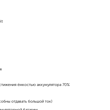
lt
я
остижения ёмкостью аккумулятора 70%
обны отдавать большой ток)
умуляторной батареи