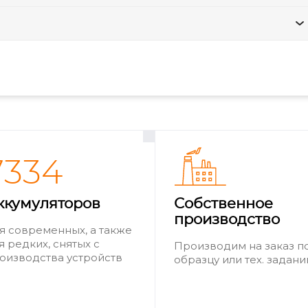
7334
ккумуляторов
Собственное
производство
я современных, а также
я редких, снятых с
Производим на заказ п
оизводства устройств
образцу или тех. задан