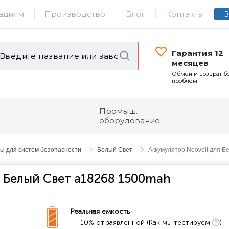
ациям
Производство
Блог
Контакты
Гарантия 12
месяцев
Обмен и возврат б
проблем
Промыш.
оборудование
ы для систем безопасности
Белый Свет
Аккумулятор Neovolt для 
я Белый Свет a18268 1500mah
Реальная емкость
+- 10% от заявленной (Как мы тестируем
)