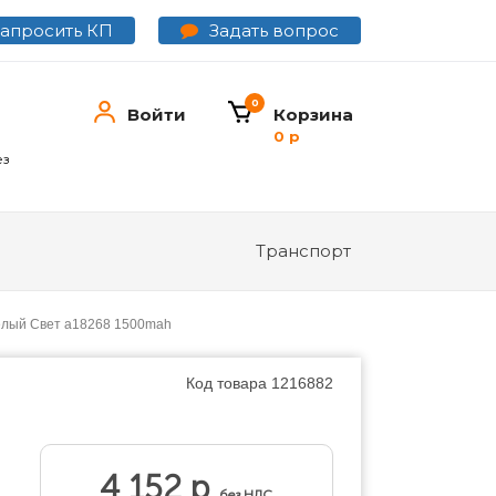
Задать вопрос
Запросить КП
0
Войти
Корзина
0 р
ез
Транспорт
Белый Свет a18268 1500mah
Код товара
1216882
4 152 р
без НДС