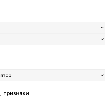
лятор
, признаки