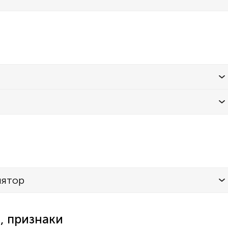
лятор
, признаки