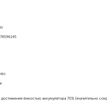
lt
74596145
H
0MH
я
 достижения ёмкостью аккумулятора 70% (значительно сокр