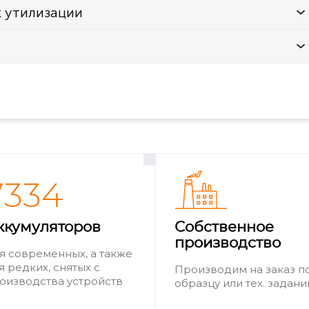
к утилизации
7334
ккумуляторов
Собственное
производство
я современных, а также
я редких, снятых с
Производим на заказ п
оизводства устройств
образцу или тех. задан