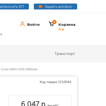
Задать вопрос
Запросить КП
0
Войти
Корзина
0 р
ез
Транспорт
ue Cross 3WAY-1500 2000mah
Код товара
1210044
6 047 р
без НДС