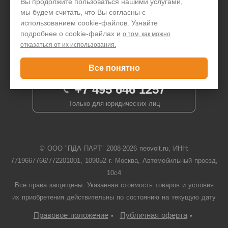
Вы продолжите пользоваться нашими услугами,
мы будем считать, что Вы согласны с
Написать директору
использованием cookie-файлов. Узнайте
подробнее о cookie-файлах и
о том, как можно
отказаться от их использования.
Задать вопрос
Все понятно
+7 495 646 1257
Только для юридических лиц
© ООО "ПДА ПАРТ" 2008-
2026
neovolt.ru, ИНН:
7719667766/772201001, 109052 г. Москва, Автомобильный проезд,
10с4
Все права защищены. Указанная стоимость товаров и условия
их приобретения действительны по состоянию на текущую дату
Правовое положение
Публичная оферта
•
•