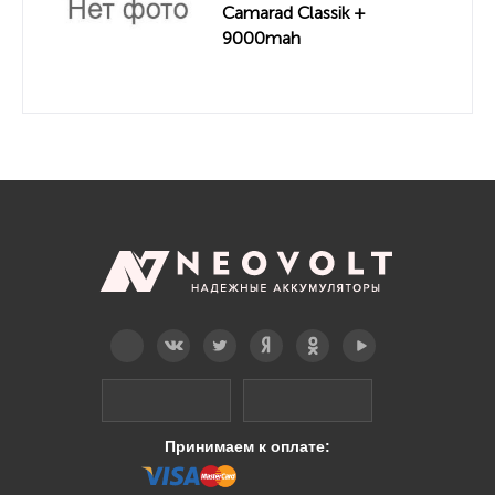
Camarad Classik +
9000mah
Telegram
Вконтакте
Twitter
Дзен
OK
YouTube
Принимаем к оплате: