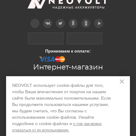
Telegram
Вконтакте
Twitter
Дзен
OK
YouTube
Принимаем к оплате:
Интернет-магазин
×
Производство
NEOVOLT использует cookie-файлы для того,
чтобы Ваши впечатления от покупок на нашем
Организациям
сайте были максимально положительными. Если
Вы продолжите пользоваться нашими услугами,
Акции и скидки
мы будем считать, что Вы согласны с
использованием cookie-файлов. Узнайте
Блог
подробнее о cookie-файлах и
о том, как можно
Контакты
отказаться от их использования.