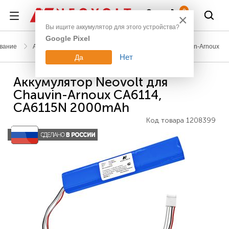
Войти
0
×
Вы ищите аккумулятор для этого устройства?
Google Pixel
вание
Аккумуляторы для измерительной техники
Chauvin-Arnoux
Нет
Да
Аккумулятор Neovolt для
Chauvin-Arnoux CA6114,
CA6115N 2000mAh
Код товара
1208399