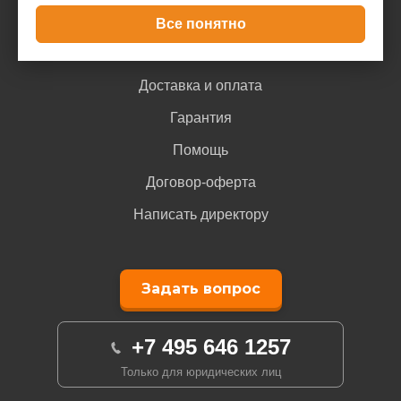
Все понятно
Покупателю
Доставка и оплата
Гарантия
Помощь
Договор-оферта
Написать директору
Задать вопрос
+7 495 646 1257
Только для юридических лиц