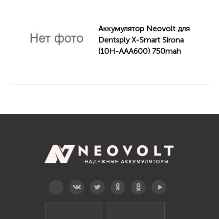
Аккумулятор Neovolt для
Dentsply X-Smart Sirona
(10H-AAA600) 750mah
Telegram
Вконтакте
Twitter
Дзен
OK
YouTube