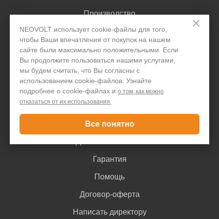
Производство
×
NEOVOLT использует cookie-файлы для того,
Организациям
чтобы Ваши впечатления от покупок на нашем
Акции и скидки
сайте были максимально положительными. Если
Вы продолжите пользоваться нашими услугами,
Блог
мы будем считать, что Вы согласны с
использованием cookie-файлов. Узнайте
Контакты
подробнее о cookie-файлах и
о том, как можно
отказаться от их использования.
Покупателю
Все понятно
Доставка и оплата
Гарантия
Помощь
Договор-оферта
Написать директору