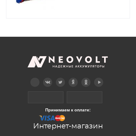
Telegram
Вконтакте
Twitter
Дзен
OK
YouTube
Принимаем к оплате:
Интернет-магазин