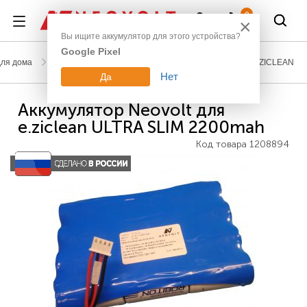
Войти
0
×
Вы ищите аккумулятор для этого устройства?
Google Pixel
для дома
Аккумуляторы для пылесосов, газонокосилок
E.ZICLEAN
Нет
Да
Аккумулятор Neovolt для
e.ziclean ULTRA SLIM 2200mah
Код товара
1208894