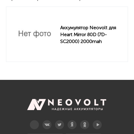
Аккумулятор Neovolt для
Heart Mirror 80D (7D-
SC2000) 2000mah
Telegram
Вконтакте
Twitter
Дзен
OK
YouTube