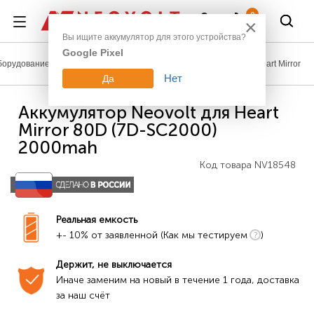
Войти
0
×
Вы ищите аккумулятор для этого устройства?
Google Pixel
борудование
Аккумуляторы для медицинской техники
Heart Mirror
Нет
Да
Аккумулятор Neovolt для Heart
Mirror 80D (7D-SC2000)
2000mah
Код товара
NV18548
Реальная емкость
+- 10% от заявленной (Как мы тестируем
)
Держит, не выключается
Иначе заменим на новый в течение 1 года, доставка 
за наш счёт