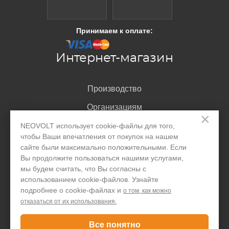
Принимаем к оплате:
Интернет-магазин
Производство
Организациям
×
Акции и скидки
NEOVOLT использует cookie-файлы для того,
чтобы Ваши впечатления от покупок на нашем
Блог
сайте были максимально положительными. Если
Вы продолжите пользоваться нашими услугами,
Контакты
мы будем считать, что Вы согласны с
использованием cookie-файлов. Узнайте
подробнее о cookie-файлах и
Покупателю
о том, как можно
отказаться от их использования.
Доставка и оплата
Все понятно