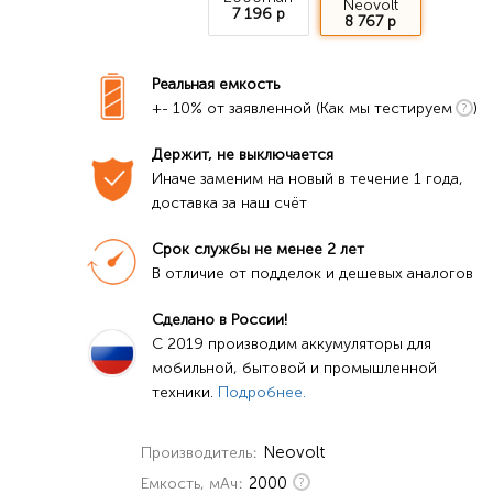
Neovolt
7 196 р
8 767 р
Реальная емкость
+- 10% от заявленной (Как мы тестируем
)
Держит, не выключается
Иначе заменим на новый в течение 1 года, 
доставка за наш счёт
Срок службы не менее 2 лет
В отличие от подделок и дешевых аналогов
Сделано в России!
C 2019 производим аккумуляторы для 
мобильной, бытовой и промышленной 
техники. 
Подробнее.
Neovolt
Производитель
2000
Емкость, мАч