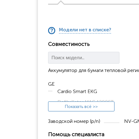
Модели нет в списке?
Совместимость
Аккумулятор для бумаги тепловой реги
GE
Cardio Smart EKG
Defibrillator MAC 1200ST
Показать всё >>
Mac 1000
Заводской номер (p/n)
NV-GM
Mac 1200
MAC1000
Помощь специалиста