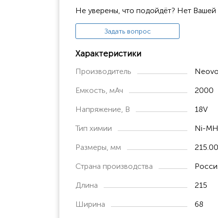
MAC1100
Не уверены, что подойдёт? Нет Вашей
MAC1200
Задать вопрос
MAC1500
Характеристики
Marquette MAC1000
Производитель
Neovo
Marquette MAC1100
Емкость, мАч
2000
Marquette MAC1200
Marquette MAC1500
Напряжение, В
18V
Тип химии
Ni-M
HELLIGE
EKG Cardio Smart
Размеры, мм
215.00
Страна производства
Росси
Длина
215
Ширина
68