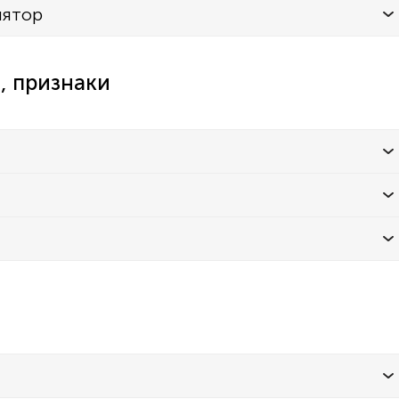
лятор
, признаки