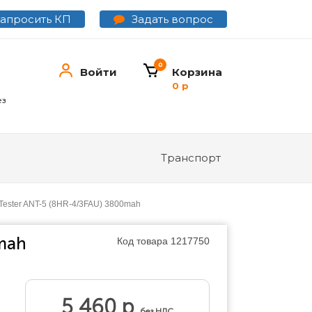
Задать вопрос
Запросить КП
0
Войти
Корзина
0 р
ез
Транспорт
Tester ANT-5 (8HR-4/3FAU) 3800mah
0mah
Код товара
1217750
5 460 р
без НДС