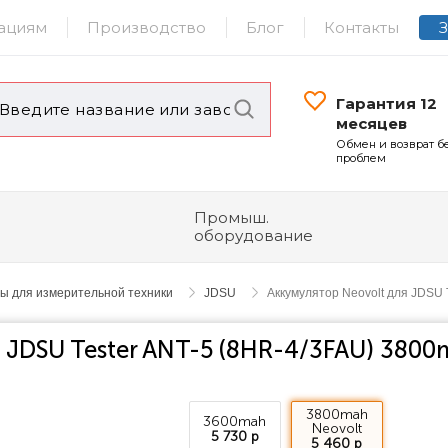
ациям
Производство
Блог
Контакты
Гарантия 12
месяцев
Обмен и возврат б
проблем
Промыш.
оборудование
ы для измерительной техники
JDSU
Аккумулятор Neovolt для JDSU 
 JDSU Tester ANT-5 (8HR-4/3FAU) 380
3800mah
3600mah
Neovolt
5 730 р
5 460 р