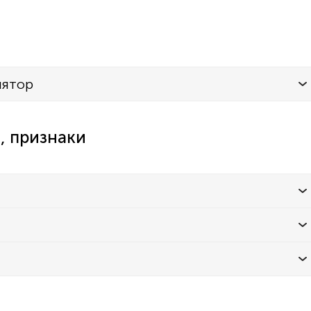
лятор
, признаки