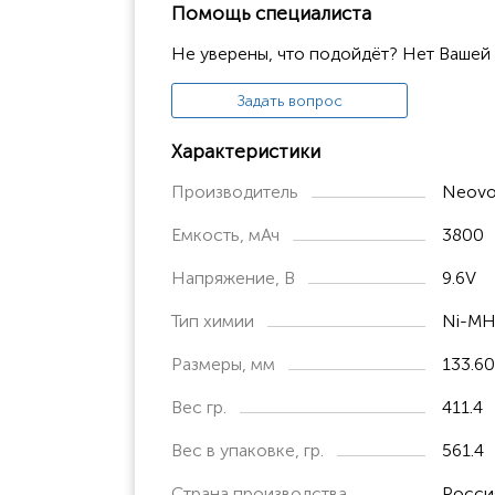
Помощь специалиста
Не уверены, что подойдёт? Нет Вашей
Задать вопрос
Характеристики
Производитель
Neovo
Емкость, мАч
3800
Напряжение, В
9.6V
Тип химии
Ni-M
Размеры, мм
133.60
Вес гр.
411.4
Вес в упаковке, гр.
561.4
Страна производства
Росси