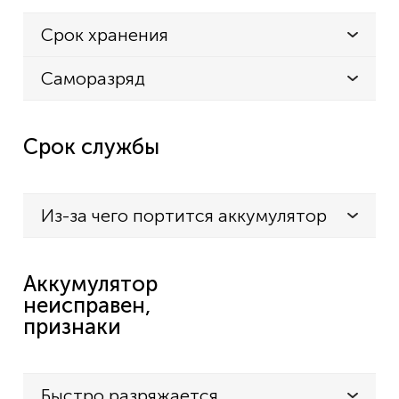
KXTCD280NEFUK
Срок хранения
KXTCD280PDTUK
Саморазряд
KXTCD280SPFUK
KXTCD280TRTUK
Срок службы
KX-TCD286RU
KXTCD286RUTUK
KXTCD287UATUK
Из-за чего портится аккумулятор
KXTCD290ET-UK
KXTCD290FXTUK
Аккумулятор
KXTCD290GTUK
неисправен,
признаки
KX-TCD296RU
KXTCD296RUTUK
KXTCD297UATUK
Быстро разряжается