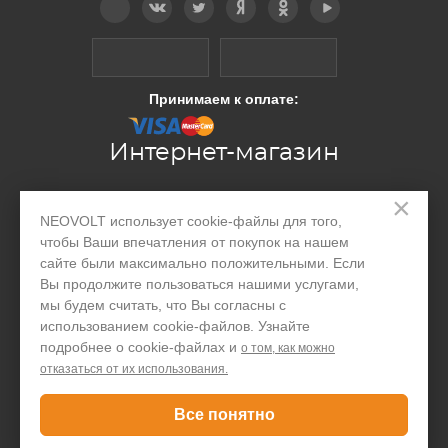
KXTG2424
KX-TG2424
KXTG2424BXB
Принимаем к оплате:
KX-TG2424F,
KX-TG2424F,
Интернет-магазин
KXTG2424HKW
×
KXTG2431
Производство
NEOVOLT использует cookie-файлы для того,
KX-TG2431
чтобы Ваши впечатления от покупок на нашем
Организациям
сайте были максимально положительными. Если
KXTG2431ALS
Акции и скидки
Вы продолжите пользоваться нашими услугами,
KXTG2431NZB
мы будем считать, что Вы согласны с
Блог
использованием cookie-файлов. Узнайте
KX-TG2431W,
подробнее о cookie-файлах и
о том, как можно
Контакты
отказаться от их использования.
KX-TG2431W,
KXTG2432
Покупателю
Все понятно
KX-TG2432