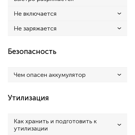
KXTG200ALB
Не включается
KX-TG200ALB
KXTG200CB
Не заряжается
KX-TG200CB
KXTG210ALB
Безопасность
KX-TG210ALB
KXTG2411
Чем опасен аккумулятор
KX-TG2411
KX-TG2411W,
Утилизация
KX-TG2411W,
KXTG2420
KX-TG2420
Как хранить и подготовить к
утилизации
KXTG2420B