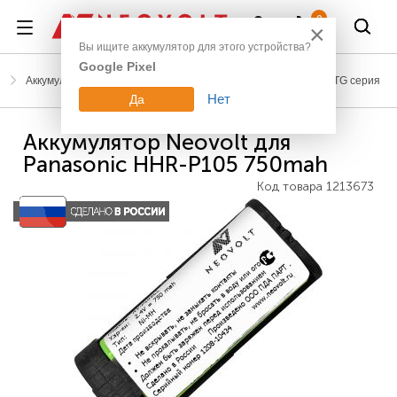
Войти
0
×
Вы ищите аккумулятор для этого устройства?
Google Pixel
Аккумуляторы для радиотелефонов
Panasonic
KX-TG серия
Нет
Да
Аккумулятор Neovolt для
Panasonic HHR-P105 750mah
Код товара
1213673