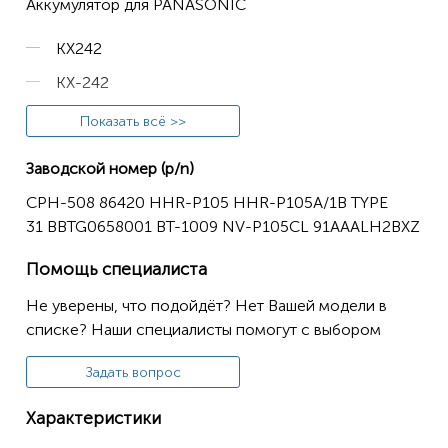
Аккумулятор для PANASONIC
KX242
KX-242
KX2420
Показать всё >>
KX-2420
Заводской номер (p/n)
KX2421
CPH-508 86420 HHR-P105 HHR-P105A/1B TYPE
KX-2421
31 BBTG0658001 BT-1009 NV-P105CL 91AAALH2BXZ
KX2422
Помощь специалиста
KX-2422
Не уверены, что подойдёт? Нет Вашей модели в
KX243
списке? Наши специалисты помогут с выбором
KX-243
Задать вопрос
KX2431
Характеристики
KX-2431