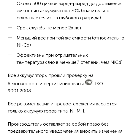
KX-572
Около 500 циклов заряд-разряд до достижения
ёмкостью аккумулятора 70% (значительно
KX5766
сокращается из-за глубокого разряда)
KX5767
Срок службы не менее 2х лет
KX-5771
Меньший вес при той же емкости (относительно
KX5776
Ni-Cd)
KX-5776
Эффективны при отрицательных
KX5777
температурах (но в меньшей степени, чем NiCd)
KX-5777
Все аккумуляторы прошли проверку на
KX5779
безопасность и сертифицированы
, ISO
9001:2008.
KX-5779
KX6702
Все рекомендации и предостережения касаются
только аккумуляторов типа: Ni-MH.
KX-6702
KX-FG2451,
Производитель оставляет за собой право без
предварительного уведомления вносить изменения
KX-FG2451,