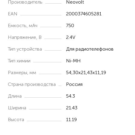
Производитель
Neovolt
KX2432
KX-2432
EAN
2000374605281
KX246
Емкость, мАч
750
KX-246
Напряжение, В
2.4V
KX2621
Тип устройства
Для радиотелефонов
KX-2621
Тип химии
Ni-MH
KX2622
Размеры, мм
54,30x21,43x11,19
KX-2622
Страна производства
Россия
KX2632
KX-2632
Длина
54.3
KX571
Ширина
21.43
KX-571
Высота
11.19
KX572