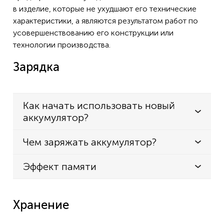
в изделие, которые не ухудшают его технические
KX-FG2452CX
характеристики, а являются результатом работ по
KX-FG2853AG
усовершенствованию его конструкции или
технологии производства.
KX-FG2853BR
Зарядка
KXTCA128FXFUK
KXTCA128FXTUK
KXTCA14
Как начать использовать новый
аккумулятор?
KX-TCA14
KXTCD280FRFUK
Чем заряжать аккумулятор?
KXTCD280FXFUK
Эффект памяти
KXTCD280FXTUK
KXTCD280GRFUK
Хранение
KXTCD280GRTUK
KXTCD280JTFUK