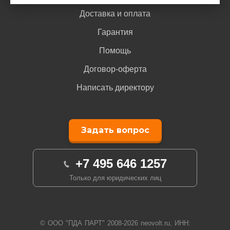
Доставка и оплата
KXTG2432ALS
KX-TG2432B,
Гарантия
KX-TG2432B,
Помощь
KXTG2432NZS
Договор-оферта
KXTG2433BXB
Написать директору
KXTG2433BXS
KXTG2434BXB
Задать вопрос
KXTG2434BXS
KXTG2448BXF
+7 495 646 1257
KXTG2448BXS
Только для юридических лиц
KXTG2620
KX-TG2620
KXTG2620B
© ООО "ПДА ПАРТ" 2008-
2026
neovolt.ru, ИНН: