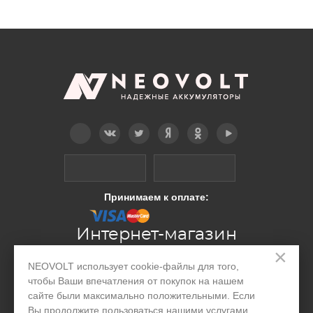
Telegram
Вконтакте
Twitter
Дзен
OK
YouTube
Принимаем к оплате:
Интернет-магазин
×
NEOVOLT использует cookie-файлы для того,
Производство
чтобы Ваши впечатления от покупок на нашем
сайте были максимально положительными. Если
Организациям
Вы продолжите пользоваться нашими услугами,