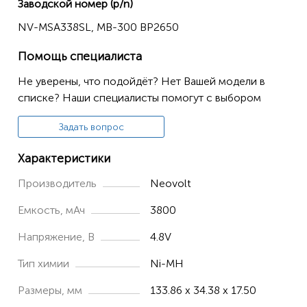
Заводской номер (p/n)
Spectrum Analyzer
NV-MSA338SL, MB-300 BP2650
MICRONIX
MSA338
Помощь специалиста
MSA358
Не уверены, что подойдёт? Нет Вашей модели в
списке? Наши специалисты помогут с выбором
Задать вопрос
Характеристики
Производитель
Neovolt
Емкость, мАч
3800
Напряжение, В
4.8V
Тип химии
Ni-MH
Размеры, мм
133.86 x 34.38 x 17.50