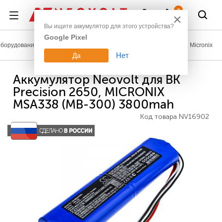
Войти
0
×
Вы ищите аккумулятор для этого устройства?
Google Pixel
борудование
Аккумуляторы для измерительной техники
Micronix
Нет
Да
Аккумулятор Neovolt для BK
Precision 2650, MICRONIX
MSA338 (MB-300) 3800mah
Код товара
NV16902