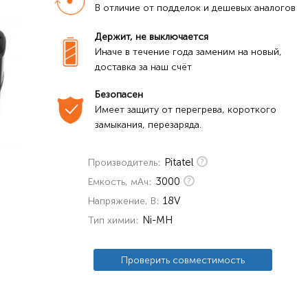
В отличие от подделок и дешевых аналогов
Держит, не выключается
Иначе в течение года заменим на новый, 
доставка за наш счёт
Безопасен 
Имеет защиту от перегрева, короткого 
замыкания, перезаряда.
Pitatel
Производитель
3000
Емкость, мАч
18V
Напряжение, В
Ni-MH
Тип химии
Проверить совместимость