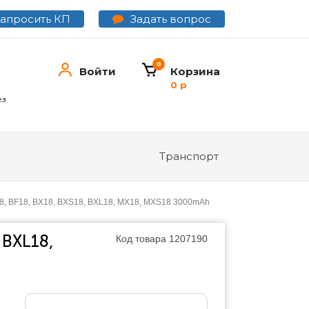
Задать вопрос
Запросить КП
0
Войти
Корзина
0 р
ез
Транспорт
B18, BF18, BX18, BXS18, BXL18, MX18, MXS18 3000mAh
 BXL18,
Код товара
1207190