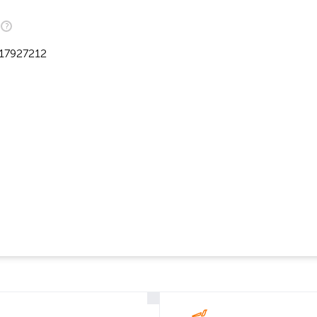
17927212
H