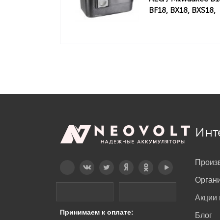
BF18, BX18, BXS18,
BXL18, MX18, MXS1
3000mAh
Инт
Произ
Telegram
Вконтакте
Twitter
Дзен
OK
YouTube
Орган
Акции 
Принимаем к оплате:
Блог