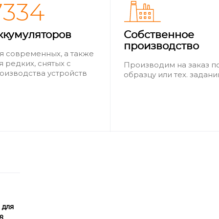
7334
ккумуляторов
Собственное
производство
я современных, а также
я редких, снятых с
Производим на заказ п
оизводства устройств
образцу или тех. задан
 для
8,