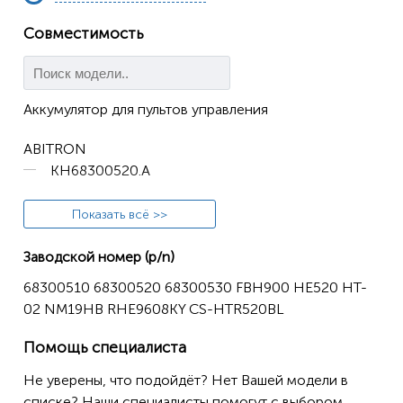
Совместимость
Аккумулятор для пультов управления
ABITRON
KH68300520.A
Показать всё >>
HETRONIC
68300510
Заводской номер (p/n)
68300520
68300510 68300520 68300530 FBH900 HE520 HT-
68300525
02 NM19HB RHE9608KY CS-HTR520BL
Ergo
Помощь специалиста
FBH300
Не уверены, что подойдёт? Нет Вашей модели в
Nova L
списке? Наши специалисты помогут с выбором