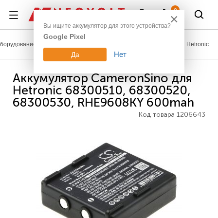
Войти
0
×
Вы ищите аккумулятор для этого устройства?
Google Pixel
борудование
Аккумуляторы для промышленных пультов
Hetronic
Нет
Да
Аккумулятор CameronSino для
Hetronic 68300510, 68300520,
68300530, RHE9608KY 600mah
Код товара
1206643