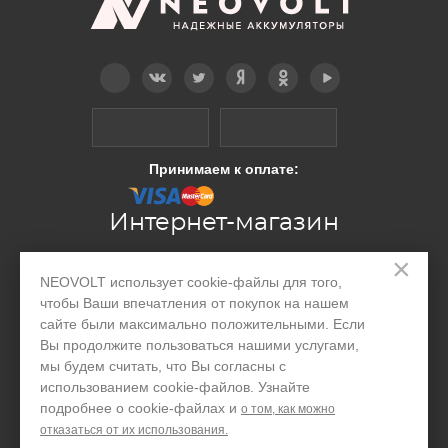
Telegram
Вконтакте
Twitter
Дзен
OK
YouTube
Принимаем к оплате:
Интернет-магазин
×
Производство
NEOVOLT использует cookie-файлы для того,
чтобы Ваши впечатления от покупок на нашем
Организациям
сайте были максимально положительными. Если
Вы продолжите пользоваться нашими услугами,
Акции и скидки
мы будем считать, что Вы согласны с
использованием cookie-файлов. Узнайте
Блог
подробнее о cookie-файлах и
о том, как можно
Контакты
отказаться от их использования.