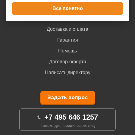
Все понятно
Покупателю
Доставка и оплата
Гарантия
Помощь
Договор-оферта
Написать директору
Задать вопрос
+7 495 646 1257
Только для юридических лиц