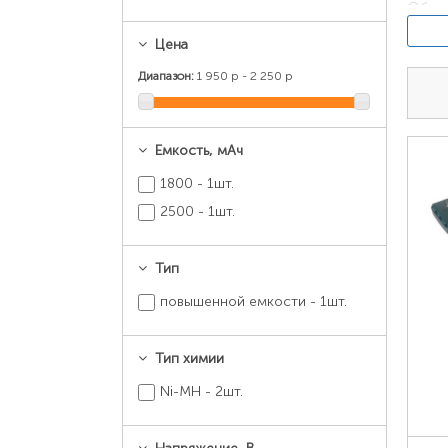
Обыч
где 
Цена
обозн
Диапазон:
1 950 р - 2 250 р
Емкость, мАч
1800 - 1шт.
2500 - 1шт.
Тип
повышенной емкости - 1шт.
Как н
Обозн
Тип химии
ради
Ni-MH - 2шт.