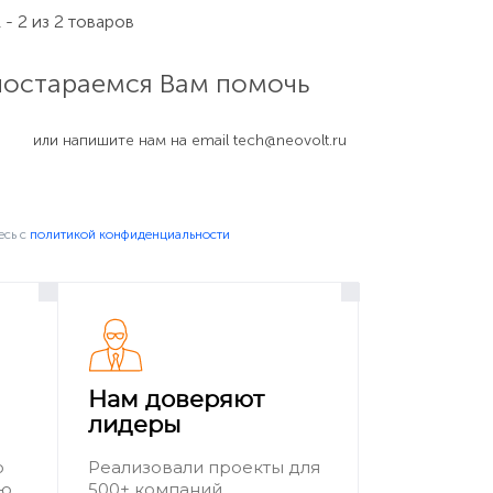
 - 2 из 2 товаров
 постараемся Вам помочь
или напишите нам на email
tech@neovolt.ru
есь c
политикой конфиденциальности
Нам доверяют
лидеры
о
Реализовали проекты для
ию
500+ компаний