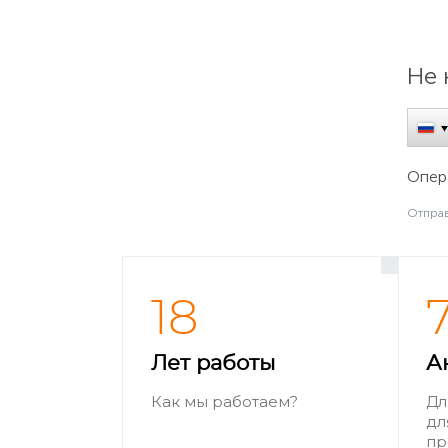
Не 
Опера
Отправ
18
Лет работы
А
Как мы работаем?
Дл
дл
пр