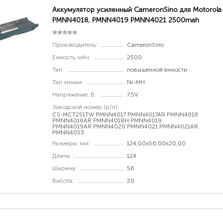
Аккумулятор усиленный CameronSino для Motorola
PMNN4018, PMNN4019 PMNN4021 2500mah
Производитель:
CameronSino
Емкость, мАч:
2500
Тип:
повышенной емкости
Тип химии:
Ni-MH
Напряжение, В:
7.5V
Заводской номер (p/n):
CS-MCT251TW PMNN4017 PMNN4017AR PMNN4018
PMNN4018AR PMNN4018H PMNN4019
PMNN4019AR PMNN4020 PMNN4021 PMNN4021AR
PMNN4053
Размеры, мм:
124,00x56,00x20,00
Длина:
124
Ширина:
56
Высота:
20