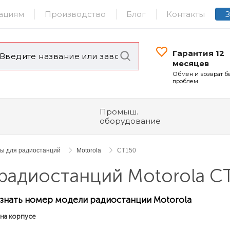
ациям
Производство
Блог
Контакты
Гарантия 12
месяцев
Обмен и возврат б
проблем
Промыш.
оборудование
ры для радиостанций
Motorola
CT150
радиостанций Motorola C
узнать номер модели радиостанции Motorola
 на корпусе