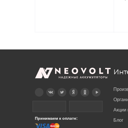
Инт
Произ
Telegram
Вконтакте
Twitter
Дзен
OK
YouTube
Орган
Акции 
Принимаем к оплате:
Блог