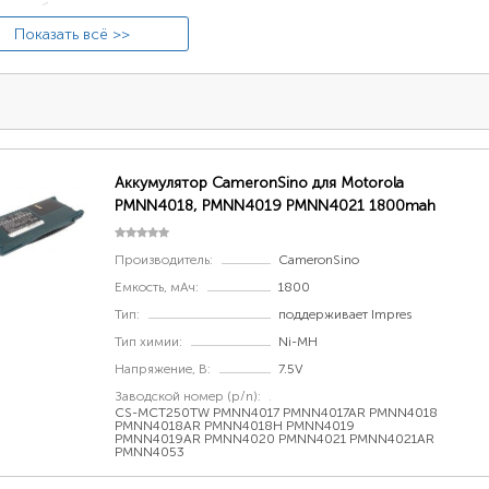
но табличка с точным номером модели размещена под акку
обозначение имеет вид сочетания цифр и буква, например
Показать всё >>
ачение на лицевой стороне устройства, например: «A10».
Аккумулятор CameronSino для Motorola
PMNN4018, PMNN4019 PMNN4021 1800mah
Производитель:
CameronSino
Емкость, мАч:
1800
Тип:
поддерживает Impres
Тип химии:
Ni-MH
айти парт-номер на аккумуляторе
Напряжение, В:
7.5V
ачается буквами и цифрами в табличке на внутренней сто
Заводской номер (p/n):
останции Motorola (например, «NNTN4851A»).
CS-MCT250TW PMNN4017 PMNN4017AR PMNN4018
PMNN4018AR PMNN4018H PMNN4019
PMNN4019AR PMNN4020 PMNN4021 PMNN4021AR
PMNN4053