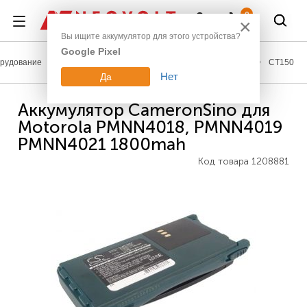
Войти
0
×
Вы ищите аккумулятор для этого устройства?
Google Pixel
рудование
Аккумуляторы для радиостанций
Motorola
CT150
Нет
Да
Аккумулятор CameronSino для
Motorola PMNN4018, PMNN4019
PMNN4021 1800mah
Код товара
1208881