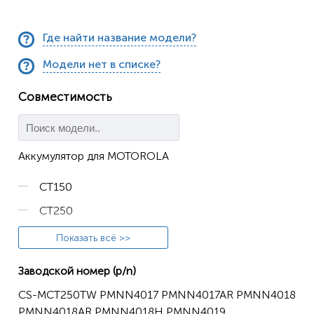
Где найти название модели?
Модели нет в списке?
Совместимость
Аккумулятор для MOTOROLA
CT150
CT250
CT450
Показать всё >>
CT450LS
Заводской номер (p/n)
GP308
CS-MCT250TW PMNN4017 PMNN4017AR PMNN4018
MTX8250
PMNN4018AR PMNN4018H PMNN4019