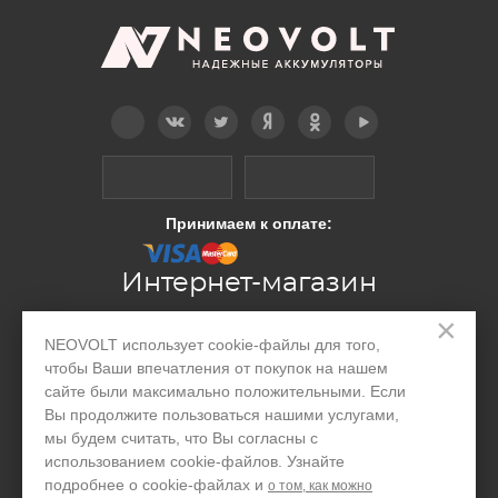
Telegram
Вконтакте
Twitter
Дзен
OK
YouTube
Принимаем к оплате:
Интернет-магазин
×
NEOVOLT использует cookie-файлы для того,
Производство
чтобы Ваши впечатления от покупок на нашем
Организациям
сайте были максимально положительными. Если
Вы продолжите пользоваться нашими услугами,
Акции и скидки
мы будем считать, что Вы согласны с
использованием cookie-файлов. Узнайте
Блог
подробнее о cookie-файлах и
о том, как можно