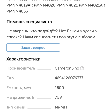
PMNN4019AR PMNN4020 PMNN4021 PMNN4021AR
P040
PMNN4053
P080
Помощь специалиста
P88s
Не уверены, что подойдёт? Нет Вашей модели в
PRO3150
списке? Наши специалисты помогут с выбором
Задать вопрос
Характеристики
Производитель
CameronSino
EAN
4894128076377
Емкость, мАч
1800
Напряжение, В
7.5V
Тип химии
Ni-MH