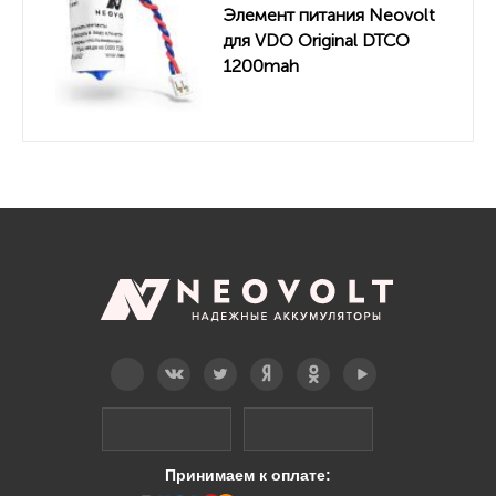
Элемент питания Neovolt
для VDO Original DTCO
1200mah
Telegram
Вконтакте
Twitter
Дзен
OK
YouTube
Принимаем к оплате: