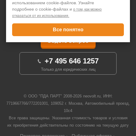
использованием cookie-файлов. Узнайте
Договор-оферта
подробнее о cookie-файлах и
о том, как можно
Написать директору
отказаться от их использования.
Все понятно
Задать вопрос
+7 495 646 1257
Только для юридических лиц
© ООО "ПДА ПАРТ" 2008-
2026
neovolt.ru, ИНН:
7719667766/772201001, 109052 г. Москва, Автомобильный проезд,
10с4
Все права защищены. Указанная стоимость товаров и условия
их приобретения действительны по состоянию на текущую дату
Правовое положение
Публичная оферта