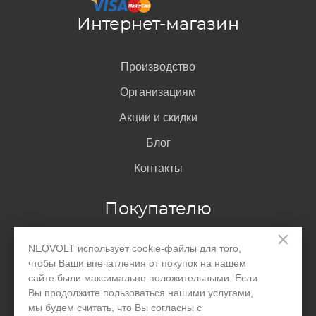
Интернет-магазин
Производство
Организациям
Акции и скидки
Блог
Контакты
Покупателю
×
NEOVOLT использует cookie-файлы для того,
Доставка и оплата
чтобы Ваши впечатления от покупок на нашем
Гарантия
сайте были максимально положительными. Если
Вы продолжите пользоваться нашими услугами,
Помощь
мы будем считать, что Вы согласны с