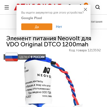
Войти
0
×
Вы ищите аккумулятор для этого устройства?
Google Pixel
Промышленные элементы питания
Нет
Да
Элемент питания Neovolt для
VDO Original DTCO 1200mah
Код товара
1213592