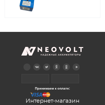
Telegram
Вконтакте
Twitter
Дзен
OK
YouTube
Принимаем к оплате:
Интернет-магазин