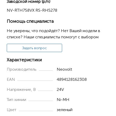
Заводской номер (p/n)
RH877101/HM0
NV-RTH758VX RS-RH5278
RH877101/8M0
Помощь специалиста
RH877501/8M0
Не уверены, что подойдёт? Нет Вашей модели в
RH877501/HM0
списке? Наши специалисты помогут с выбором
RH877501/2D1
Задать вопрос
RH877901/2D1
RH8779
Характеристики
RH877901/8M0
Производитель
Neovolt
RH8778WO/2D2
EAN
4894128162308
RH8777WP/2D2
Напряжение, В
24V
RH8777WP/2D1
Тип химии
Ni-MH
RH8776WP/2D2
Цвет
зеленый
RH8776WP/2D1