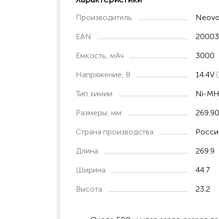
defiscope DS
Производитель
Neovo
DG3002
EAN
20003
Емкость, мАч
3000
Напряжение, В
14.4V
Тип химии
Ni-M
Размеры, мм
269.90
Страна производства
Росси
Длина
269.9
Ширина
44.7
Высота
23.2