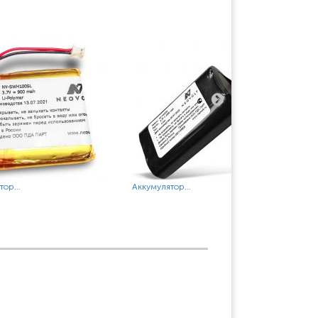
ор...
Аккумулятор...
Акк