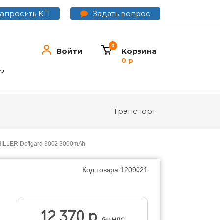
Задать вопрос
Запросить КП
0
Войти
Корзина
0 р
ез
Транспорт
HILLER Defigard 3002 3000mAh
Код товара
1209021
12 370 р
без НДС