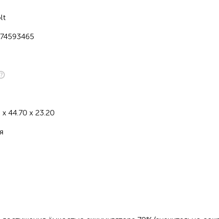
lt
74593465
H
 x 44.70 x 23.20
я