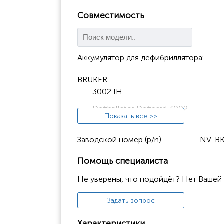
Совместимость
Аккумулятор для дефибриллятора:
BRUKER
3002 IH
Defibrillator Defigard 3002
Показать всё >>
Defiguard 3002 IH
Заводской номер (p/n)
NV-BK
DEFIGARD
Defigard 3002 IH
Помощь специалиста
Не уверены, что подойдёт? Нет Вашей
SCHILLER
Defigard 3002
Задать вопрос
Defigard 3002 IH
Характеристики