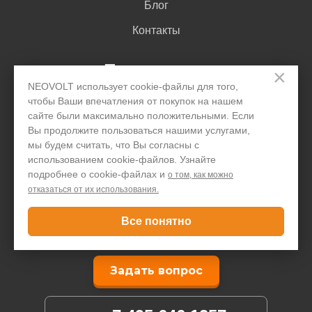
Блог
Контакты
Покупателю
×
NEOVOLT использует cookie-файлы для того,
чтобы Ваши впечатления от покупок на нашем
Доставка и оплата
сайте были максимально положительными. Если
Вы продолжите пользоваться нашими услугами,
Гарантия
мы будем считать, что Вы согласны с
использованием cookie-файлов. Узнайте
Помощь
подробнее о cookie-файлах и
о том, как можно
Договор-оферта
отказаться от их использования.
Написать директору
Все понятно
Задать вопрос