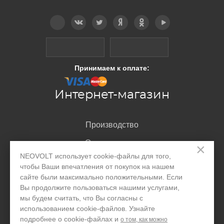
Telegram
Вконтакте
Twitter
Дзен
OK
YouTube
Принимаем к оплате:
Интернет-магазин
Производство
Организациям
×
NEOVOLT использует cookie-файлы для того,
Акции и скидки
чтобы Ваши впечатления от покупок на нашем
сайте были максимально положительными. Если
Блог
Вы продолжите пользоваться нашими услугами,
Контакты
мы будем считать, что Вы согласны с
использованием cookie-файлов. Узнайте
подробнее о cookie-файлах и
о том, как можно