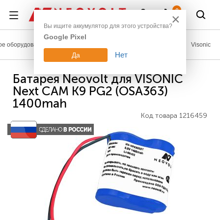
Войти
0
×
Вы ищите аккумулятор для этого устройства?
Google Pixel
е оборудование
Аккумуляторы для систем безопасности
Visonic
Нет
Да
Батарея Neovolt для VISONIC
Next CAM K9 PG2 (OSA363)
1400mah
Код товара
1216459