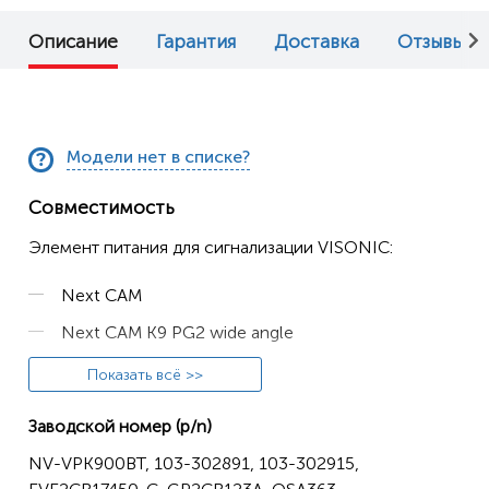
Описание
Гарантия
Доставка
Отзывы (0
Модели нет в списке?
Совместимость
Элемент питания для сигнализации VISONIC:
Next CAM
Next CAM K9 PG2 wide angle
Next CAM PG2
Показать всё >>
Next CAM PGS
Заводской номер (p/n)
NV-VPK900BT, 103-302891, 103-302915,