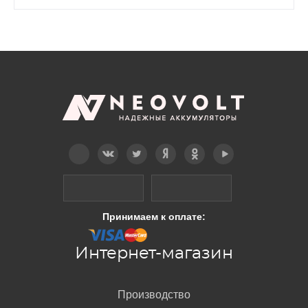
Telegram
Вконтакте
Twitter
Дзен
OK
YouTube
Принимаем к оплате:
Интернет-магазин
Производство