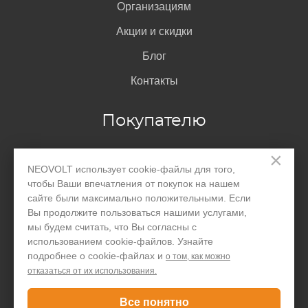
Организациям
Акции и скидки
Блог
Контакты
Покупателю
×
Доставка и оплата
NEOVOLT использует cookie-файлы для того,
чтобы Ваши впечатления от покупок на нашем
Гарантия
сайте были максимально положительными. Если
Помощь
Вы продолжите пользоваться нашими услугами,
мы будем считать, что Вы согласны с
Договор-оферта
использованием cookie-файлов. Узнайте
подробнее о cookie-файлах и
о том, как можно
Написать директору
отказаться от их использования.
Все понятно