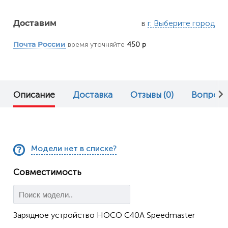
в
г. Выберите город
Доставим
время уточняйте
450 р
Почта России
Описание
Доставка
Отзывы (0)
Вопрос 
Модели нет в списке?
Совместимость
Зарядное устройство HOCO C40A Speedmaster