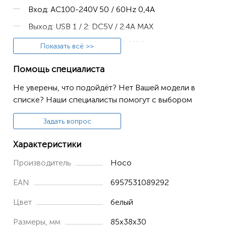
Вход: AC100-240V 50 / 60Hz 0,4A
Выход: USB 1 / 2: DC5V / 2.4A MAX
Общий выход: DC5V / 2.4A MAX
Показать всё >>
Европейский стандартный штекер EU
Помощь специалиста
Огнестойкий материал PC + корпус из
Не уверены, что подойдёт? Нет Вашей модели в
алюминиевого сплава
списке? Наши специалисты помогут с выбором
Цифровой дисплей для выходного напряжения и
выходного тока в режиме реального времени.
Задать вопрос
Двойной выход USB
Характеристики
Производитель
Hoco
EAN
6957531089292
Цвет
белый
Размеры, мм
85x38x30