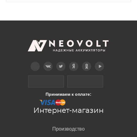
Telegram
Вконтакте
Twitter
Дзен
OK
YouTube
Принимаем к оплате:
Интернет-магазин
Производство