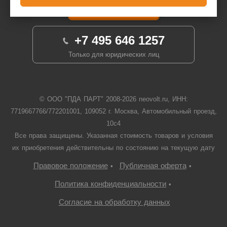
Задать вопрос
+7 495 646 1257
Только для юридических лиц
© ООО "ПДА ПАРТ" 2008-
2026
neovolt.ru, ИНН:
7719667766/772201001, 109052 г. Москва, Автомобильный проезд,
10с4
Все права защищены. Указанная стоимость товаров и условия
их приобретения действительны по состоянию на текущую дату
Правовое положение
Публичная оферта
•
•
Политика конфиденциальности
•
Согласие на обработку данных