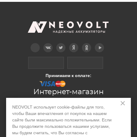
Telegram
Вконтакте
Twitter
Дзен
OK
YouTube
Принимаем к оплате:
Интернет-магазин
×
NEOVOLT использует cookie-файлы для того,
Производство
чтобы Ваши впечатления от покупок на нашем
сайте были максимально положительными. Если
Организациям
Вы продолжите пользоваться нашими услугами,
Акции и скидки
мы будем считать, что Вы согласны с