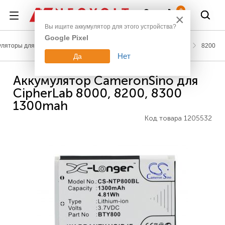
Войти
0
×
Вы ищите аккумулятор для этого устройства?
Google Pixel
уляторы для сканеров штрих-кодов и терминалов
CipherLab
8200
Нет
Да
Аккумулятор CameronSino для
CipherLab 8000, 8200, 8300
1300mah
Код товара
1205532