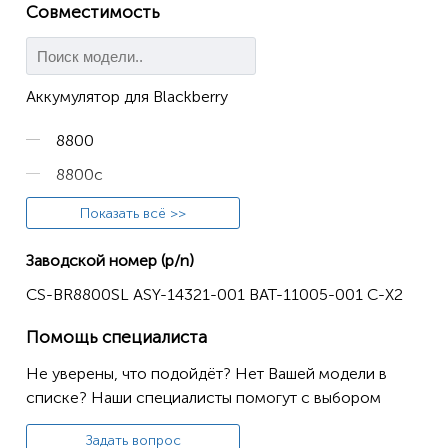
Совместимость
Аккумулятор для Blackberry
8800
8800c
8800r
Показать всё >>
8820
Заводской номер (p/n)
8830
CS-BR8800SL ASY-14321-001 BAT-11005-001 C-X2
8830 World Editio
Помощь специалиста
8830B
Не уверены, что подойдёт? Нет Вашей модели в
списке? Наши специалисты помогут с выбором
Задать вопрос