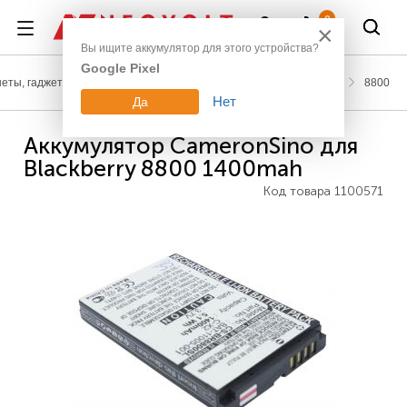
Войти
0
×
Вы ищите аккумулятор для этого устройства?
Google Pixel
еты, гаджеты
Аккумуляторы для телефонов
Blackberry
8800
Нет
Да
Аккумулятор CameronSino для
Blackberry 8800 1400mah
Код товара
1100571