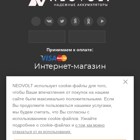
Telegram
Вконтакте
Twitter
Дзен
OK
YouTube
Принимаем к оплате:
Интернет-магазин
×
Производство
NEOVOLT использует cookie-файлы для того,
чтобы Ваши впечатления от покупок на нашем
Организациям
сайте были максимально положительными. Если
Вы продолжите пользоваться нашими услугами,
Акции и скидки
мы будем считать, что Вы согласны с
использованием cookie-файлов. Узнайте
Блог
подробнее о cookie-файлах и
о том, как можно
Контакты
отказаться от их использования.