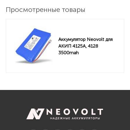
Просмотренные товары
Аккумулятор Neovolt для
АКИП 4125А, 4128
3500mah
Telegram
Вконтакте
Twitter
Дзен
OK
YouTube