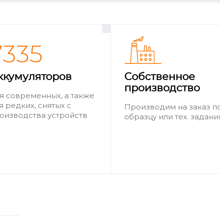
7335
ккумуляторов
Собственное
производство
я современных, а также
я редких, снятых с
Производим на заказ п
оизводства устройств
образцу или тех. задан