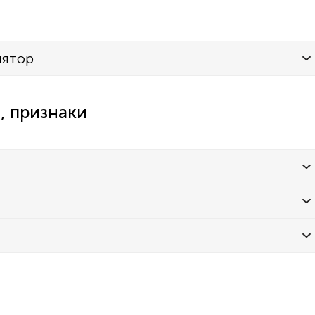
лятор
, признаки