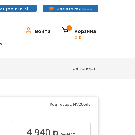
Задать вопрос
Запросить КП
0
Войти
Корзина
0 р
ез
Транспорт
Код товара
NV20695
4 940 р
без НДС