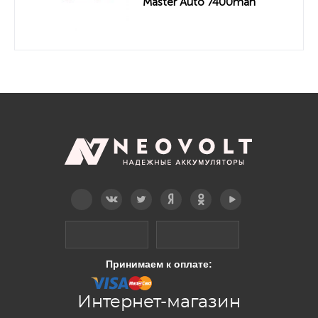
Master Auto 7400mah
Telegram
Вконтакте
Twitter
Дзен
OK
YouTube
Принимаем к оплате:
Интернет-магазин