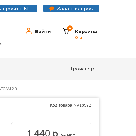
Задать вопрос
Запросить КП
0
Войти
Корзина
0 р
ез
Транспорт
BATCAM 2.0
Код товара
NV18972
1 440 р
без НДС