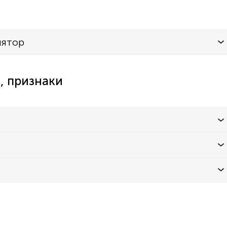
лятор
, признаки