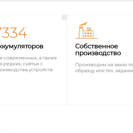
7334
ккумуляторов
Собственное
производство
я современных, а также
я редких, снятых с
Производим на заказ п
оизводства устройств
образцу или тех. задан