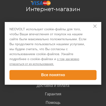
Интернет-магазин
Производство
×
NEOVOLT использует cookie-файлы для того,
Организациям
чтобы Ваши впечатления от покупок на нашем
сайте были максимально положительными. Если
Акции и скидки
Вы продолжите пользоваться нашими услугами,
Блог
мы будем считать, что Вы согласны с
использованием cookie-файлов. Узнайте
Контакты
подробнее о cookie-файлах и
о том, как можно
отказаться от их использования.
Покупателю
Все понятно
Доставка и оплата
Гарантия
Помощь