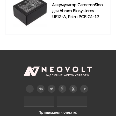
Аккумулятор CameronSino
для Ahram Biosystems
UF12-A, Palm PCR G1-12
(P2010) 1700mah
Telegram
Вконтакте
Twitter
Дзен
OK
YouTube
Принимаем к оплате: