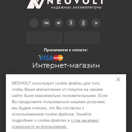
Telegram
Вконтакте
Twitter
Дзен
OK
YouTube
Принимаем к оплате:
Интернет-магазин
×
Производство
NEOVOLT использует cookie-файлы для того,
чтобы Ваши впечатления от покупок на нашем
Организациям
сайте были максимально положительными. Если
Вы продолжите пользоваться нашими услугами,
Акции и скидки
мы будем считать, что Вы согласны с
использованием cookie-файлов. Узнайте
Блог
подробнее о cookie-файлах и
о том, как можно
Контакты
отказаться от их использования.