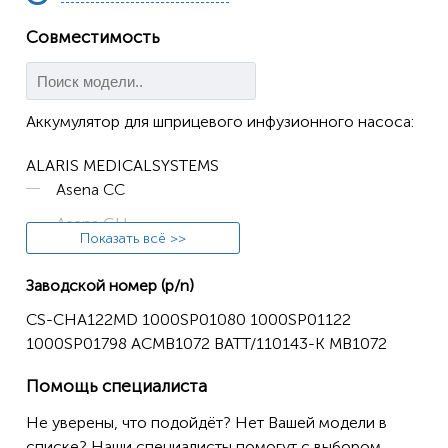
Совместимость
Аккумулятор для шприцевого инфузионного насоса:
ALARIS MEDICALSYSTEMS
Asena CC
Asena GH
Показать всё >>
Asena GS
Заводской номер (p/n)
Asena Syringe Pump CC
CS-CHA122MD 1000SP01080 1000SP01122
Asena Syringe Pump GH
1000SP01798 ACMB1072 BATT/110143-K MB1072
Asena Syringe Pump GS
Помощь специалиста
Asena Syringe Pump PK
Не уверены, что подойдёт? Нет Вашей модели в
Asena Syringe Pump TIVA
списке? Наши специалисты помогут с выбором