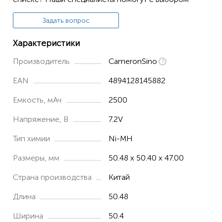
Asena TIVA
Задать вопрос
CARDINALHEALTH
Alaris GH
Характеристики
Asena GS-GH Alaris
Производитель
CameronSino
EAN
4894128145882
Емкость, мАч
2500
Напряжение, В
7.2V
Тип химии
Ni-MH
Размеры, мм
50.48 x 50.40 x 47.00
Страна производства
Китай
Длина
50.48
Ширина
50.4