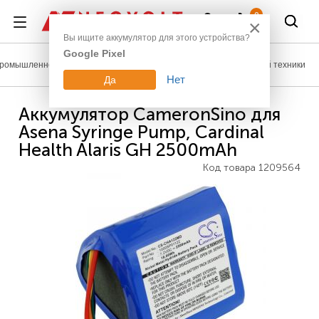
Войти
0
×
Вы ищите аккумулятор для этого устройства?
Google Pixel
ромышленное оборудование
Аккумуляторы для медицинской техники
Нет
Да
Аккумулятор CameronSino для
Asena Syringe Pump, Cardinal
Health Alaris GH 2500mAh
Код товара
1209564