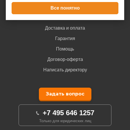
Все понятно
Покупателю
Доставка и оплата
Гарантия
Помощь
Договор-оферта
Написать директору
Задать вопрос
+7 495 646 1257
Только для юридических лиц