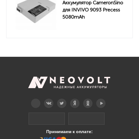
Аккумулятор CameronSino
для INVIVO 9093 Precess
5080mAh
Telegram
Вконтакте
Twitter
Дзен
OK
YouTube
Принимаем к оплате: