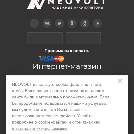
Telegram
Вконтакте
Twitter
Дзен
OK
YouTube
Принимаем к оплате:
Интернет-магазин
×
Производство
NEOVOLT использует cookie-файлы для того,
чтобы Ваши впечатления от покупок на нашем
Организациям
сайте были максимально положительными. Если
Вы продолжите пользоваться нашими услугами,
Акции и скидки
мы будем считать, что Вы согласны с
использованием cookie-файлов. Узнайте
Блог
подробнее о cookie-файлах и
о том, как можно
Контакты
отказаться от их использования.