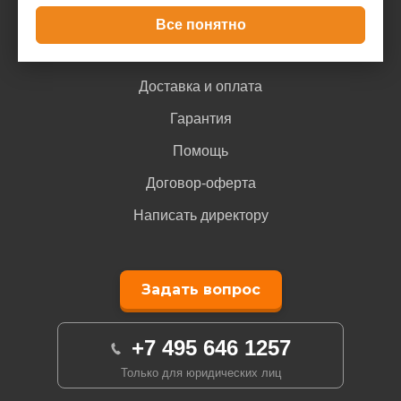
Все понятно
Покупателю
Доставка и оплата
Гарантия
Помощь
Договор-оферта
Написать директору
Задать вопрос
+7 495 646 1257
Только для юридических лиц