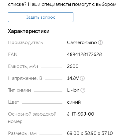
списке? Наши специалисты помогут с выбором
Задать вопрос
Характеристики
Производитель
CameronSino
EAN
4894128172628
Емкость, мАч
2600
Напряжение, В
14.8V
Тип химии
Li-ion
Цвет
синий
Основной заводской
JHT-99J-00
номер
Размеры, мм
69.00 x 38.90 x 37.10