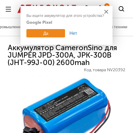
Войти
0
×
Вы ищите аккумулятор для этого устройства?
Google Pixel
ромышленное оборудование
Аккумуляторы для медицинской техники
Нет
Да
Аккумулятор CameronSino для
JUMPER JPD-300A, JPK-300B
(JHT-99J-00) 2600mah
Код товара
NV20392