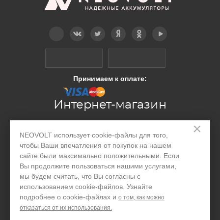
Telegram
Вконтакте
Twitter
Дзен
OK
YouTube
Принимаем к оплате:
Интернет-магазин
×
Производство
NEOVOLT использует cookie-файлы для того,
чтобы Ваши впечатления от покупок на нашем
Организациям
сайте были максимально положительными. Если
Вы продолжите пользоваться нашими услугами,
Акции и скидки
мы будем считать, что Вы согласны с
использованием cookie-файлов. Узнайте
Блог
подробнее о cookie-файлах и
о том, как можно
Контакты
отказаться от их использования.