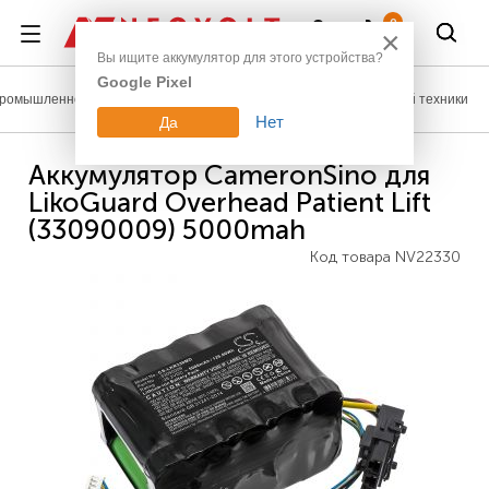
Войти
0
×
Вы ищите аккумулятор для этого устройства?
Google Pixel
ромышленное оборудование
Аккумуляторы для медицинской техники
Нет
Да
Аккумулятор CameronSino для
LikoGuard Overhead Patient Lift
(33090009) 5000mah
Код товара
NV22330