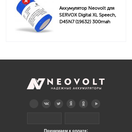
Аккумулятор Neovolt для
SERVOX Digital XL Speech,
D45N7 (19632) 300mah
Telegram
Вконтакте
Twitter
Дзен
OK
YouTube
Принимаем к оплате: