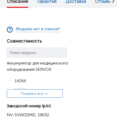
Описание
Гарантия
Доставка
Отзывы (0
Модели нет в списке?
Совместимость
Аккумулятор для медицинского
оборудования SERVOX:
14266
19632
Показать всё >>
D45N7
Заводской номер (p/n)
Digital XL Speech
NV-SVX632MD, 19632
Speech