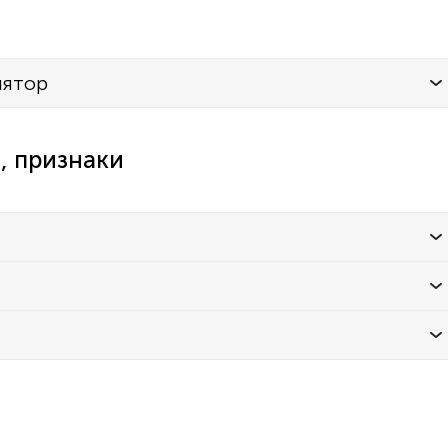
лятор
, признаки