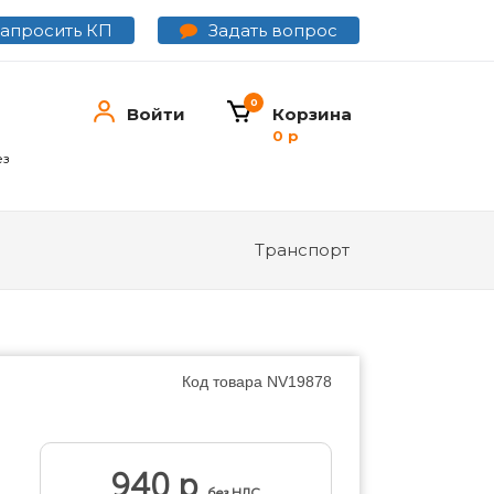
Задать вопрос
Запросить КП
0
Войти
Корзина
0 р
ез
Транспорт
Код товара
NV19878
940 р
без НДС