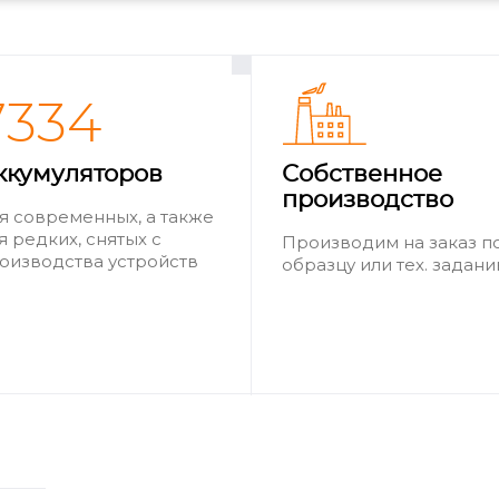
7334
ккумуляторов
Собственное
производство
я современных, а также
я редких, снятых с
Производим на заказ п
оизводства устройств
образцу или тех. задан