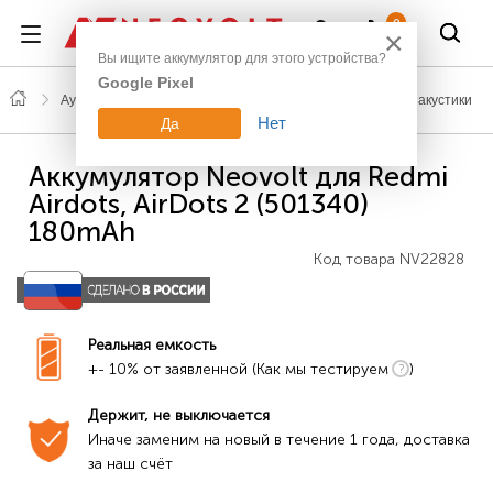
Войти
0
×
Вы ищите аккумулятор для этого устройства?
Google Pixel
Аудио, фото, видео
Аккумуляторы для наушников и акустики
Нет
Да
Аккумулятор Neovolt для Redmi
Airdots, AirDots 2 (501340)
180mAh
Код товара
NV22828
Реальная емкость
+- 10% от заявленной (Как мы тестируем
)
Держит, не выключается
Иначе заменим на новый в течение 1 года, доставка 
за наш счёт