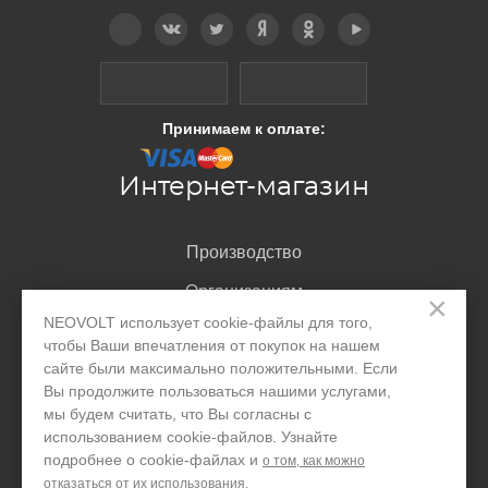
Telegram
Вконтакте
Twitter
Дзен
OK
YouTube
Принимаем к оплате:
Интернет-магазин
Производство
Организациям
×
NEOVOLT использует cookie-файлы для того,
Акции и скидки
чтобы Ваши впечатления от покупок на нашем
сайте были максимально положительными. Если
Блог
Вы продолжите пользоваться нашими услугами,
Контакты
мы будем считать, что Вы согласны с
использованием cookie-файлов. Узнайте
подробнее о cookie-файлах и
о том, как можно
Покупателю
отказаться от их использования.