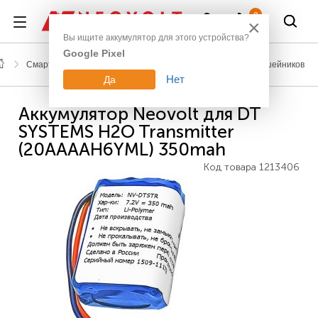
Войти
0
×
Вы ищите аккумулятор для этого устройства?
Google Pixel
Смартфоны, планшеты, гаджеты
Аккумуляторы для ошейников
Нет
Да
Аккумулятор Neovolt для DT
SYSTEMS H2O Transmitter
(20AAAAH6YML) 350mah
Код товара
1213406