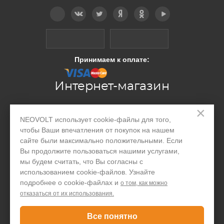
Telegram
Вконтакте
Twitter
Дзен
OK
YouTube
Принимаем к оплате:
Интернет-магазин
×
Производство
NEOVOLT использует cookie-файлы для того,
чтобы Ваши впечатления от покупок на нашем
Организациям
сайте были максимально положительными. Если
Вы продолжите пользоваться нашими услугами,
Акции и скидки
мы будем считать, что Вы согласны с
Блог
использованием cookie-файлов. Узнайте
подробнее о cookie-файлах и
о том, как можно
Контакты
отказаться от их использования.
Покупателю
Все понятно